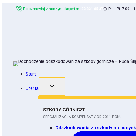
Skip
Porozmawiaj z naszym ekspertem
32 321 65 37
Pn – Pt: 7.00 – 
to
content
Start
Oferta
SZKODY GÓRNICZE
SPECJALIZACJA KOMPENSATY OD 2011 ROKU
Odszkodowania za szkody na budyn