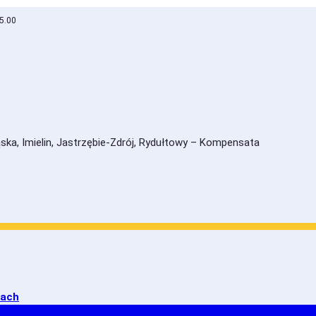
15.00
kach