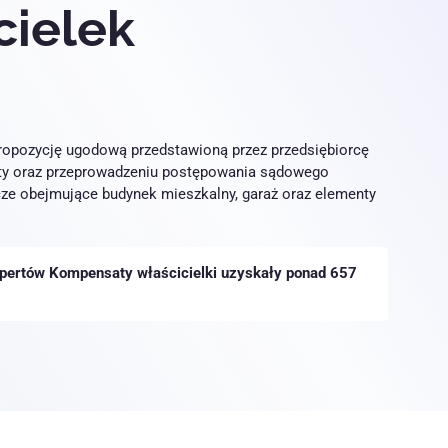
icielek
propozycję ugodową przedstawioną przez przedsiębiorcę
aty oraz przeprowadzeniu postępowania sądowego
cze obejmujące budynek mieszkalny, garaż oraz elementy
kspertów Kompensaty właścicielki uzyskały ponad 657