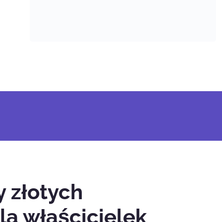
y złotych
a właścicielek