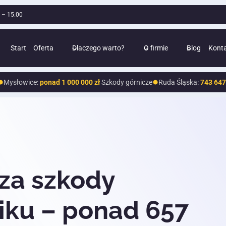
0 – 15.00
Start
Oferta
Dlaczego warto?
O firmie
Blog
Kont
łowice:
ponad 1 000 000 zł
Szkody górnicze
Ruda Śląska:
743 647 zł
Sz
Jestem bardzo zadowolona ze
współpracy z kancelarią "Kompensata".
m
Profesjonalne podejście do problemu, szeroka
J
wiedza, pełne zaangażowanie oraz dyspozycyjność
t
za szkody
podczas prowadzenia sprawy o odszkodowanie za
szkody górnicze. Pełen sukces. Polecam w 100%!
iku – ponad 657
B Ż