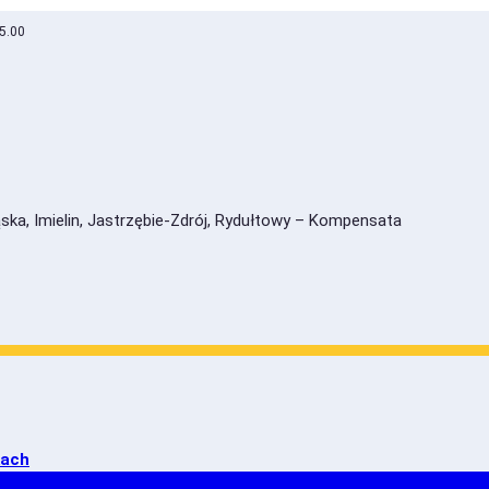
15.00
kach