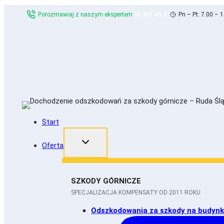
Skip
Porozmawiaj z naszym ekspertem
32 321 65 37
Pn – Pt: 7.00 – 
to
content
Start
Oferta
SZKODY GÓRNICZE
SPECJALIZACJA KOMPENSATY OD 2011 ROKU
Odszkodowania za szkody na budyn