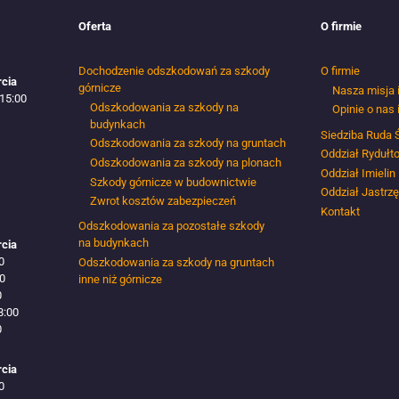
Oferta
O firmie
Dochodzenie odszkodowań za szkody
O firmie
rcia
górnicze
Nasza misja 
 15:00
Odszkodowania za szkody na
Opinie o nas 
budynkach
Siedziba Ruda 
Odszkodowania za szkody na gruntach
Oddział Rydułt
Odszkodowania za szkody na plonach
Oddział Imielin
Szkody górnicze w budownictwie
Oddział Jastrzę
Zwrot kosztów zabezpieczeń
Kontakt
Odszkodowania za pozostałe szkody
na budynkach
rcia
0
Odszkodowania za szkody na gruntach
00
inne niż górnicze
0
8:00
0
rcia
0