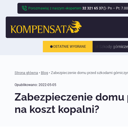
Skip
Porozmawiaj z naszym ekspertem
32 321 65 37
Pn – Pt: 7.0
to
content
:
195 194 zł
Szkody górnicze
Ruda Śląska:
1 042 621 zł
Szkody górnicze
OSTATNIE WYGRANE
Strona główna
•
Blog
•
Zabezpieczenie domu przed szkodami górniczymi
profesjonal
Opublikowano:
2022-05-05
postawa by
odniesienia
Zabezpieczenie domu p
Panie Adam
w pracy!!
na koszt kopalni?
Da