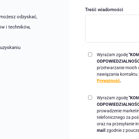
Treść wiadomości
e możesz odzyskać,
w i techników,
uzyskaniu
Wyrażam zgodę
"KOM
ODPOWIEDZIALNOŚCIĄ
przetwarzanie moich 
nawiązania kontaktu
Prywatność
.
Wyrażam zgodę
"KOM
ODPOWIEDZIALNOŚCIĄ
prowadzenie marketin
telefonicznego za po
oraz na przesyłanie i
mail
zgodnie z poucz