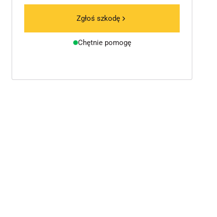
Zgłoś szkodę
Chętnie pomogę