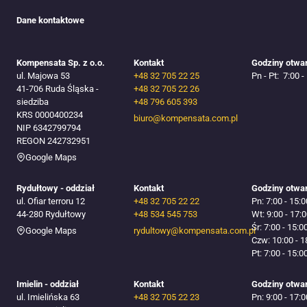
Dane kontaktowe
Kompensata Sp. z o.o.
Kontakt
Godziny otwa
ul. Majowa 53
+48 32 705 22 25
Pn - Pt: 7:00 -
41-706 Ruda Śląska​ -
+48 32 705 22 26
siedziba
+48 796 605 393
KRS 0000400234
biuro@kompensata.com.pl
NIP 6342799794
REGON 242732951
Google Maps
Rydułtowy - oddział
Kontakt
Godziny otwa
ul. Ofiar terroru 12
+48 32 705 22 22
Pn: 7:00 - 15:0
44-280 Rydułtowy
+48 534 545 753​
Wt: 9:00 - 17:
Śr: 7:00 - 15:0
Google Maps
rydultowy@kompensata.com.pl
Czw: 10:00 - 1
Pt: 7:00 - 15:0
Imielin - oddział
Kontakt
Godziny otwa
ul. Imielińska 63
+48 32 705 22 23
Pn: 9:00 - 17:0