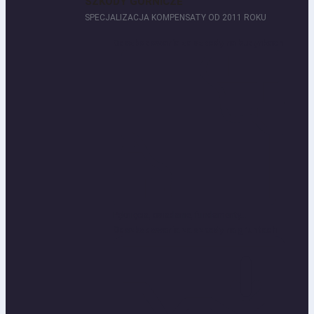
SZKODY GÓRNICZE
SPECJALIZACJA KOMPENSATY OD 2011 ROKU
Odszkodowania za szkody na budynkach
Pęknięcia, osiadanie, fundamenty...
Odszkodowania za szkody na gruntach