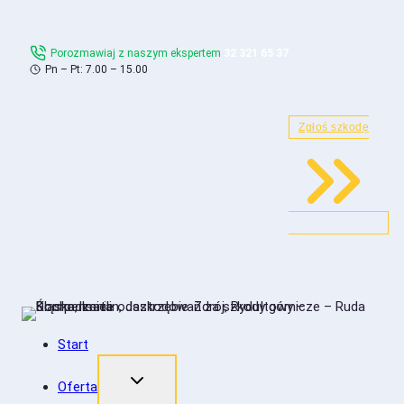
Skip
to
Porozmawiaj z naszym ekspertem
32 321 65 37
content
Pn – Pt: 7.00 – 15.00
Zgłoś szkodę
Start
Oferta