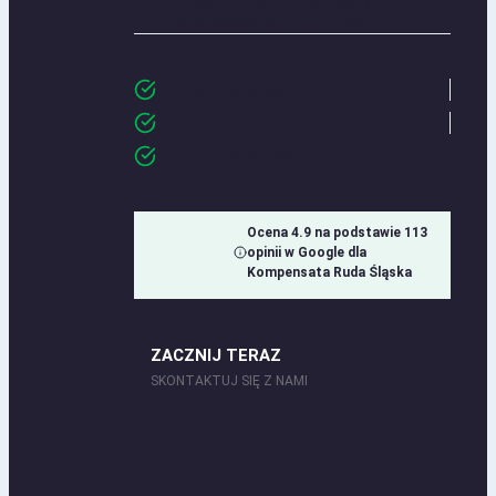
Ulewy, grad, susza - pomagamy w
odszkodowaniach na gruntach
Brak opłat wstępnych
Prowizja od sukcesu
Bezpłatna konsultacja
Ocena 4.9 na podstawie 113
opinii w Google dla
Kompensata Ruda Śląska
ZACZNIJ TERAZ
SKONTAKTUJ SIĘ Z NAMI