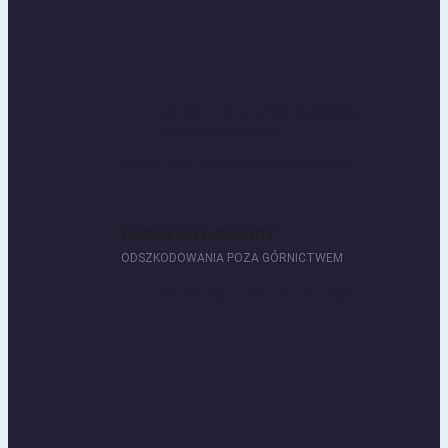
Uszkodzenia budynków spowodowane
eksploatacją górniczą...
Zobacz wszystkie obsługiwane szkody
POZOSTAŁE SZKODY
ODSZKODOWANIA POZA GÓRNICTWEM
Pozostałe szkody na budynkach