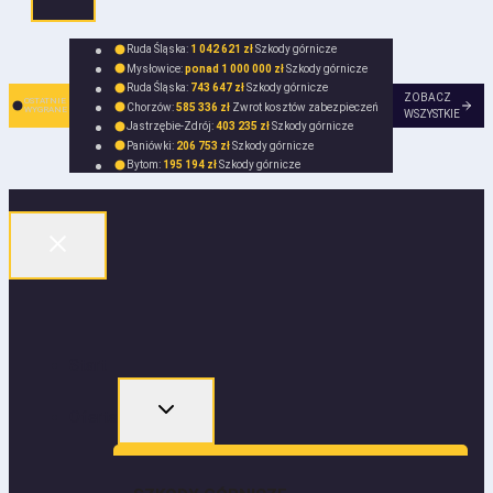
Ruda Śląska:
1 042 621 zł
Szkody górnicze
Mysłowice:
ponad 1 000 000 zł
Szkody górnicze
Ruda Śląska:
743 647 zł
Szkody górnicze
ZOBACZ
OSTATNIE
Chorzów:
585 336 zł
Zwrot kosztów zabezpieczeń
WYGRANE
WSZYSTKIE
Jastrzębie-Zdrój:
403 235 zł
Szkody górnicze
Paniówki:
206 753 zł
Szkody górnicze
Bytom:
195 194 zł
Szkody górnicze
Start
Oferta