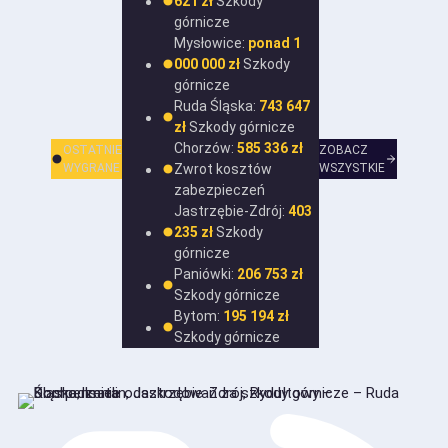
621 zł
Szkody
górnicze
Mysłowice:
ponad 1
000 000 zł
Szkody
górnicze
Ruda Śląska:
743 647
zł
Szkody górnicze
Chorzów:
585 336 zł
OSTATNIE
ZOBACZ
WYGRANE
Zwrot kosztów
WSZYSTKIE
zabezpieczeń
Jastrzębie-Zdrój:
403
235 zł
Szkody
górnicze
Paniówki:
206 753 zł
Szkody górnicze
Bytom:
195 194 zł
Szkody górnicze