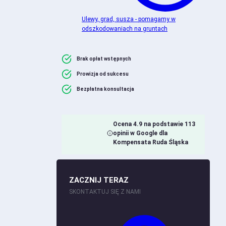
Ulewy, grad, susza - pomagamy w
odszkodowaniach na gruntach
Brak opłat wstępnych
Prowizja od sukcesu
Bezpłatna konsultacja
Ocena 4.9 na podstawie 113
opinii w Google dla
Kompensata Ruda Śląska
ZACZNIJ TERAZ
SKONTAKTUJ SIĘ Z NAMI