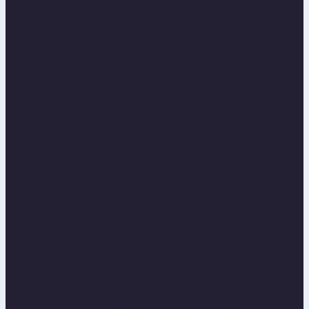
Uszkodzony w wyniku zdarzenia losowego
albo czyjejś winy
Szkody na gruntach inne niż górnicze