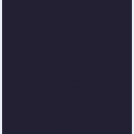
Refundacja wydatków ochronnych...
Szkody górnicze w budownictwie