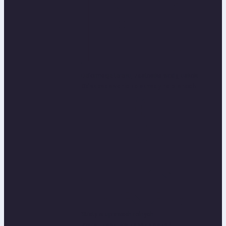
Deformacje terenu, zastosika wody, uskoki...
Odszkodowania za szkody na plonach
Straty w uprawach rolnych...
Zwrot kosztów zabezpieczeń