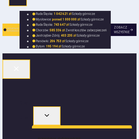
Ruda Śląska:
1 042 621 zł
Szkody górnicze
Mysłowice:
ponad 1 000 000 zł
Szkody górnicze
Ruda Śląska:
743 647 zł
Szkody górnicze
ZOBACZ
OSTATNIE
Chorzów:
585 336 zł
Zwrot kosztów zabezpieczeń
WYGRANE
WSZYSTKIE
Jastrzębie-Zdrój:
403 235 zł
Szkody górnicze
Paniówki:
206 753 zł
Szkody górnicze
Bytom:
195 194 zł
Szkody górnicze
Start
Oferta