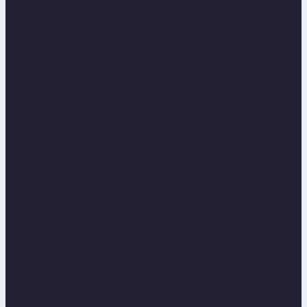
Refundacja wydatków ochronnych...
Szkody górnicze w budownictwie