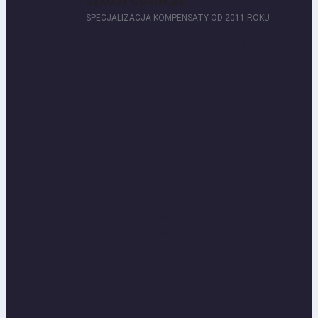
SZKODY GÓRNICZE
SPECJALIZACJA KOMPENSATY OD 2011 ROKU
Odszkodowania za szkody na budynkach
Pęknięcia, osiadanie, fundamenty...
Odszkodowania za szkody na gruntach