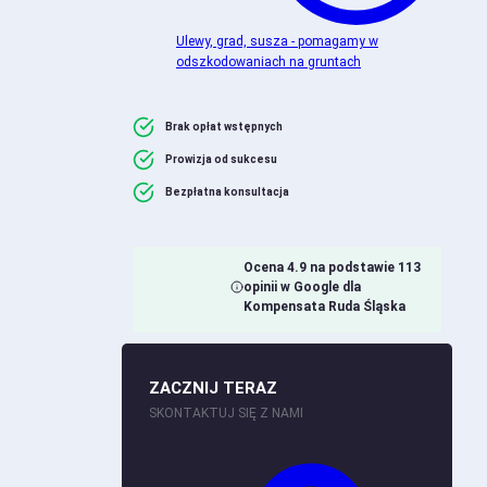
Ulewy, grad, susza - pomagamy w
odszkodowaniach na gruntach
Brak opłat wstępnych
Prowizja od sukcesu
Bezpłatna konsultacja
Ocena 4.9 na podstawie 113
opinii w Google dla
Kompensata Ruda Śląska
ZACZNIJ TERAZ
SKONTAKTUJ SIĘ Z NAMI