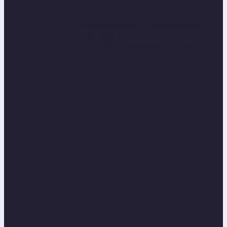
Uszkodzony w wyniku zdarzenia losowego
albo czyjejś winy
Szkody na gruntach inne niż górnicze