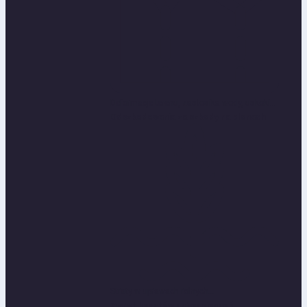
Deformacje terenu, zastosika wody, uskoki...
Odszkodowania za szkody na plonach
Straty w uprawach rolnych...
Zwrot kosztów zabezpieczeń