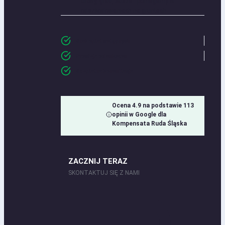
Ulewy, grad, susza - pomagamy w
odszkodowaniach na gruntach
Brak opłat wstępnych
Prowizja od sukcesu
Bezpłatna konsultacja
Ocena 4.9 na podstawie 113
opinii w Google dla
Kompensata Ruda Śląska
ZACZNIJ TERAZ
SKONTAKTUJ SIĘ Z NAMI