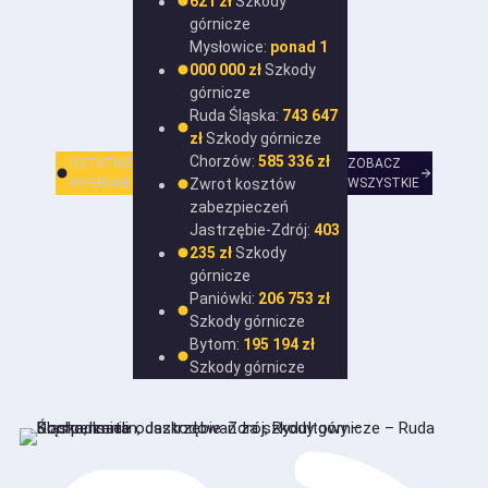
621 zł
Szkody
górnicze
Mysłowice:
ponad 1
000 000 zł
Szkody
górnicze
Ruda Śląska:
743 647
zł
Szkody górnicze
Chorzów:
585 336 zł
OSTATNIE
ZOBACZ
WYGRANE
Zwrot kosztów
WSZYSTKIE
zabezpieczeń
Jastrzębie-Zdrój:
403
235 zł
Szkody
górnicze
Paniówki:
206 753 zł
Szkody górnicze
Bytom:
195 194 zł
Szkody górnicze