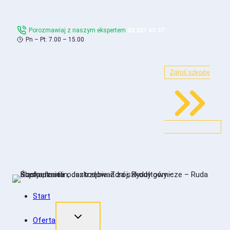
Skip
to
Porozmawiaj z naszym ekspertem
32 321 65 37
content
Pn – Pt: 7.00 – 15.00
Zgłoś szkodę
Start
Oferta