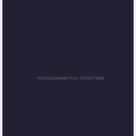
Uszkodzenia budynków spowodowane
eksploatacją górniczą...
Zobacz wszystkie obsługiwane szkody
POZOSTAŁE SZKODY
ODSZKODOWANIA POZA GÓRNICTWEM
Pozostałe szkody na budynkach