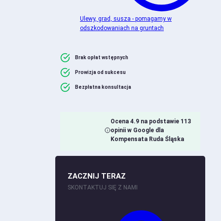
Ulewy, grad, susza - pomagamy w
odszkodowaniach na gruntach
Brak opłat wstępnych
Prowizja od sukcesu
Bezpłatna konsultacja
Ocena 4.9 na podstawie 113
opinii w Google dla
Kompensata Ruda Śląska
ZACZNIJ TERAZ
SKONTAKTUJ SIĘ Z NAMI