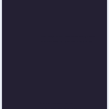
Deformacje terenu, zastosika wody, uskoki...
Odszkodowania za szkody na plonach
Straty w uprawach rolnych...
Zwrot kosztów zabezpieczeń