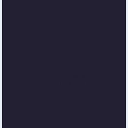
Refundacja wydatków ochronnych...
Szkody górnicze w budownictwie