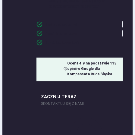
Ulewy, grad, susza - pomagamy w
odszkodowaniach na gruntach
Brak opłat wstępnych
Prowizja od sukcesu
Bezpłatna konsultacja
Ocena 4.9 na podstawie 113
opinii w Google dla
Kompensata Ruda Śląska
ZACZNIJ TERAZ
SKONTAKTUJ SIĘ Z NAMI