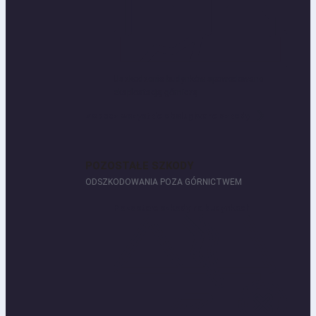
Uszkodzenia budynków spowodowane
eksploatacją górniczą...
Zobacz wszystkie obsługiwane szkody
POZOSTAŁE SZKODY
ODSZKODOWANIA POZA GÓRNICTWEM
Pozostałe szkody na budynkach