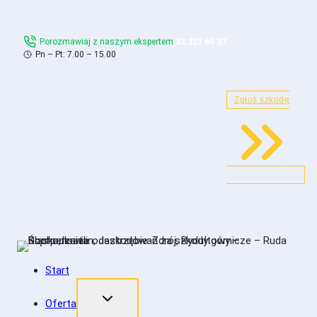
Skip
to
Porozmawiaj z naszym ekspertem
32 321 65 37
content
Pn – Pt: 7.00 – 15.00
Zgłoś szkodę
Start
Oferta