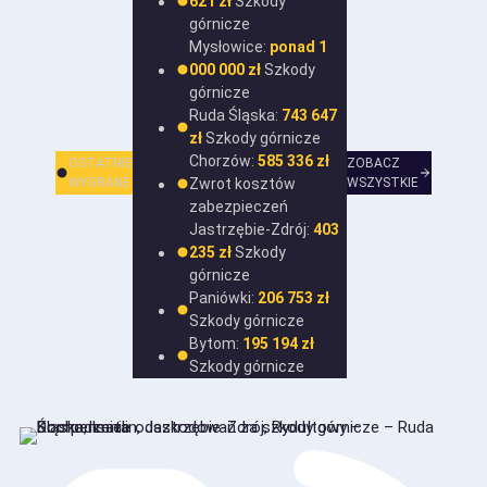
621 zł
Szkody
górnicze
Mysłowice:
ponad 1
000 000 zł
Szkody
górnicze
Ruda Śląska:
743 647
zł
Szkody górnicze
Chorzów:
585 336 zł
OSTATNIE
ZOBACZ
WYGRANE
Zwrot kosztów
WSZYSTKIE
zabezpieczeń
Jastrzębie-Zdrój:
403
235 zł
Szkody
górnicze
Paniówki:
206 753 zł
Szkody górnicze
Bytom:
195 194 zł
Szkody górnicze