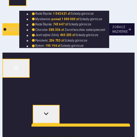
Ruda Śląska:
1 042 621 zł
Szkody górnicze
Mysłowice:
ponad 1 000 000 zł
Szkody górnicze
Ruda Śląska:
743 647 zł
Szkody górnicze
ZOBACZ
OSTATNIE
Chorzów:
585 336 zł
Zwrot kosztów zabezpieczeń
WYGRANE
WSZYSTKIE
Jastrzębie-Zdrój:
403 235 zł
Szkody górnicze
Paniówki:
206 753 zł
Szkody górnicze
Bytom:
195 194 zł
Szkody górnicze
Start
Oferta