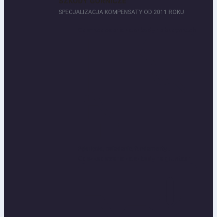
SZKODY GÓRNICZE
SPECJALIZACJA KOMPENSATY OD 2011 ROKU
Odszkodowania za szkody na budynkach
Pęknięcia, osiadanie, fundamenty...
Odszkodowania za szkody na gruntach