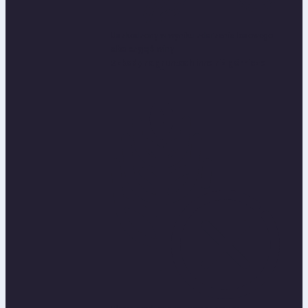
Uszkodzony w wyniku zdarzenia losowego
albo czyjejś winy
Szkody na gruntach inne niż górnicze