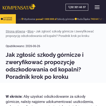
Skip
to
32 321 65 37
content
OSTATNIE
zł
Szkody górnicze
Mysłowice:
ponad 1 000 000 zł
Szkody górnicze
Ruda Śląska:
743 647 zł
Szko
WYGRANE
Strona główna
•
Blog
•
Jak zgłosić szkody górnicze i zweryfikować
propozycję odszkodowania od kopalni? Poradnik krok po kroku
Opublikowano:
2026-06-26
Jak zgłosić szkody górnicze i
zweryfikować propozycję
odszkodowania od kopalni?
Poradnik krok po kroku
W skrócie:
Aby uzyskać odszkodowanie za szkody
górnicze, należy najpierw udokumentować uszkodzenia,