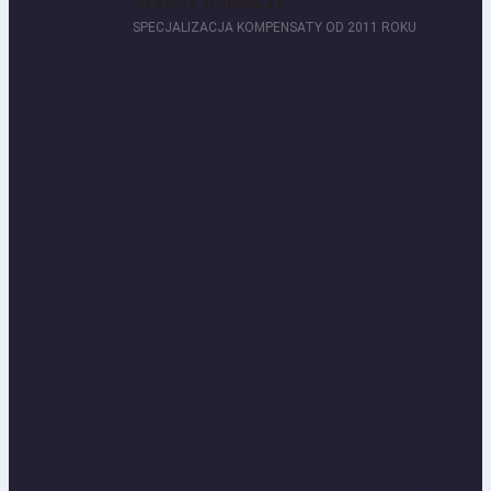
SZKODY GÓRNICZE
SPECJALIZACJA KOMPENSATY OD 2011 ROKU
Odszkodowania za szkody na budynkach
Pęknięcia, osiadanie, fundamenty...
Odszkodowania za szkody na gruntach