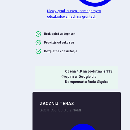
Ulewy, grad, susza - pomagamy w
odszkodowaniach na gruntach
Brak opłat wstępnych
Prowizja od sukcesu
Bezpłatna konsultacja
Ocena 4.9 na podstawie 113
opinii w Google dla
Kompensata Ruda Śląska
ZACZNIJ TERAZ
SKONTAKTUJ SIĘ Z NAMI