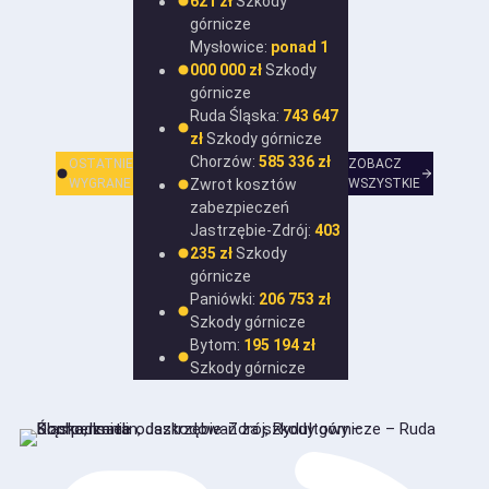
621 zł
Szkody
górnicze
Mysłowice:
ponad 1
000 000 zł
Szkody
górnicze
Ruda Śląska:
743 647
zł
Szkody górnicze
Chorzów:
585 336 zł
OSTATNIE
ZOBACZ
WYGRANE
Zwrot kosztów
WSZYSTKIE
zabezpieczeń
Jastrzębie-Zdrój:
403
235 zł
Szkody
górnicze
Paniówki:
206 753 zł
Szkody górnicze
Bytom:
195 194 zł
Szkody górnicze