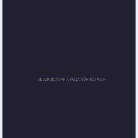
Uszkodzenia budynków spowodowane
eksploatacją górniczą...
Zobacz wszystkie obsługiwane szkody
POZOSTAŁE SZKODY
ODSZKODOWANIA POZA GÓRNICTWEM
Pozostałe szkody na budynkach