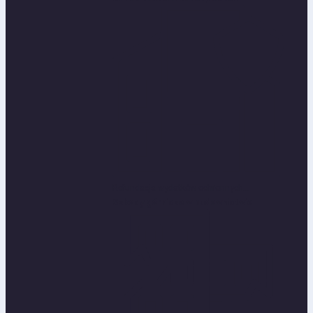
Refundacja wydatków ochronnych...
Szkody górnicze w budownictwie