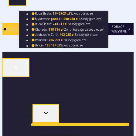
Ruda Śląska:
1 042 621 zł
Szkody górnicze
Mysłowice:
ponad 1 000 000 zł
Szkody górnicze
Ruda Śląska:
743 647 zł
Szkody górnicze
ZOBACZ
OSTATNIE
Chorzów:
585 336 zł
Zwrot kosztów zabezpieczeń
WYGRANE
WSZYSTKIE
Jastrzębie-Zdrój:
403 235 zł
Szkody górnicze
Paniówki:
206 753 zł
Szkody górnicze
Bytom:
195 194 zł
Szkody górnicze
Start
Oferta