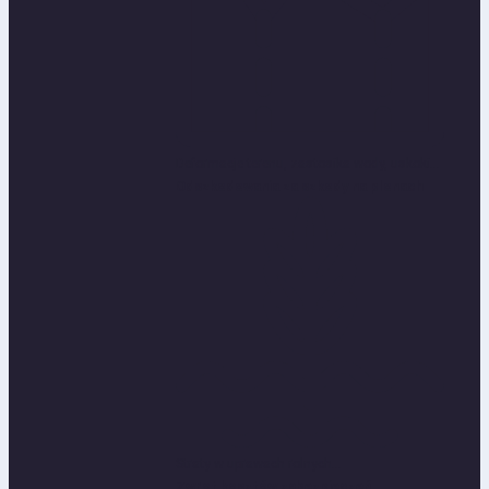
Deformacje terenu, zastosika wody, uskoki...
Odszkodowania za szkody na plonach
Straty w uprawach rolnych...
Zwrot kosztów zabezpieczeń