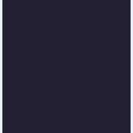
Uszkodzony w wyniku zdarzenia losowego
albo czyjejś winy
Szkody na gruntach inne niż górnicze