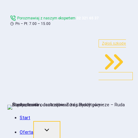
Skip
to
Porozmawiaj z naszym ekspertem
32 321 65 37
content
Pn – Pt: 7.00 – 15.00
Zgłoś szkodę
Start
Oferta