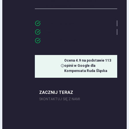
Ulewy, grad, susza - pomagamy w
odszkodowaniach na gruntach
Brak opłat wstępnych
Prowizja od sukcesu
Bezpłatna konsultacja
Ocena 4.9 na podstawie 113
opinii w Google dla
Kompensata Ruda Śląska
ZACZNIJ TERAZ
SKONTAKTUJ SIĘ Z NAMI