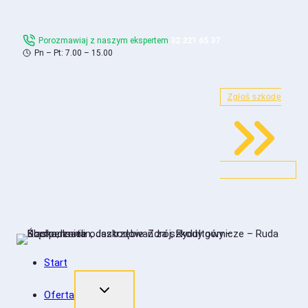
Skip
to
Porozmawiaj z naszym ekspertem
32 321 65 37
content
Pn – Pt: 7.00 – 15.00
Zgłoś szkodę
Start
Oferta