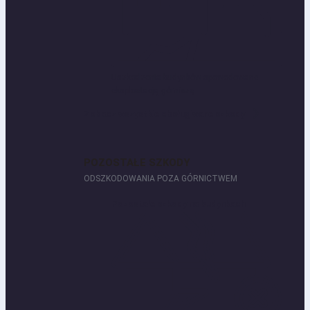
Uszkodzenia budynków spowodowane
eksploatacją górniczą...
Zobacz wszystkie obsługiwane szkody
POZOSTAŁE SZKODY
ODSZKODOWANIA POZA GÓRNICTWEM
Pozostałe szkody na budynkach