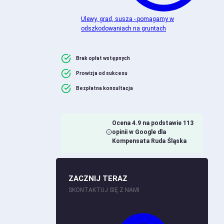
Ulewy, grad, susza - pomagamy w
odszkodowaniach na gruntach
Brak opłat wstępnych
Prowizja od sukcesu
Bezpłatna konsultacja
Ocena 4.9 na podstawie 113
opinii w Google dla
Kompensata Ruda Śląska
ZACZNIJ TERAZ
SKONTAKTUJ SIĘ Z NAMI