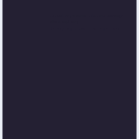
Uszkodzony w wyniku zdarzenia losowego
albo czyjejś winy
Szkody na gruntach inne niż górnicze