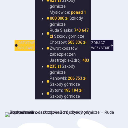
621 zł
Szkody
górnicze
Mysłowice:
ponad 1
000 000 zł
Szkody
górnicze
Ruda Śląska:
743 647
zł
Szkody górnicze
Chorzów:
585 336 zł
OSTATNIE
ZOBACZ
WYGRANE
Zwrot kosztów
WSZYSTKIE
zabezpieczeń
Jastrzębie-Zdrój:
403
235 zł
Szkody
górnicze
Paniówki:
206 753 zł
Szkody górnicze
Bytom:
195 194 zł
Szkody górnicze