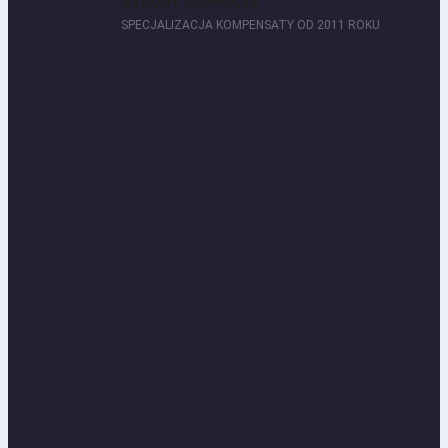
SZKODY GÓRNICZE
SPECJALIZACJA KOMPENSATY OD 2011 ROKU
Odszkodowania za szkody na budynkach
Pęknięcia, osiadanie, fundamenty...
Odszkodowania za szkody na gruntach