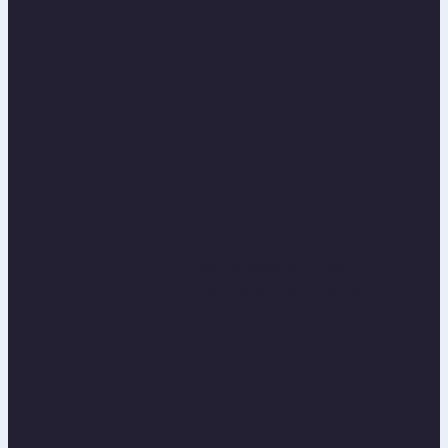
Refundacja wydatków ochronnych...
Szkody górnicze w budownictwie