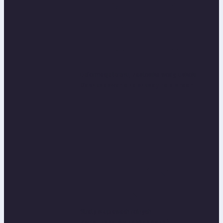
Deformacje terenu, zastosika wody, uskoki...
Odszkodowania za szkody na plonach
Straty w uprawach rolnych...
Zwrot kosztów zabezpieczeń