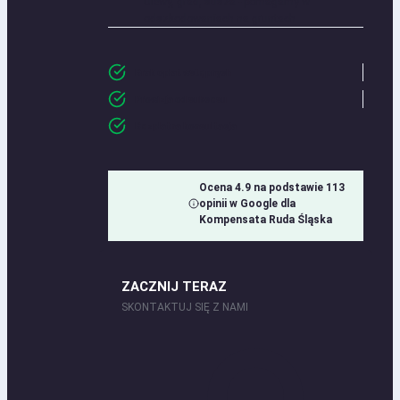
Ulewy, grad, susza - pomagamy w
odszkodowaniach na gruntach
Brak opłat wstępnych
Prowizja od sukcesu
Bezpłatna konsultacja
Ocena 4.9 na podstawie 113
opinii w Google dla
Kompensata Ruda Śląska
ZACZNIJ TERAZ
SKONTAKTUJ SIĘ Z NAMI