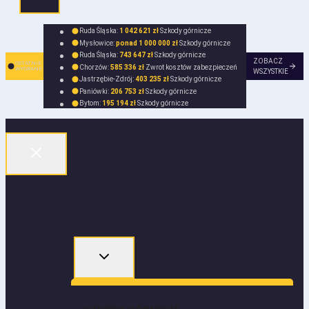
Ruda Śląska:
1 042 621 zł
Szkody górnicze
Mysłowice:
ponad 1 000 000 zł
Szkody górnicze
Ruda Śląska:
743 647 zł
Szkody górnicze
ZOBACZ
OSTATNIE
Chorzów:
585 336 zł
Zwrot kosztów zabezpieczeń
WYGRANE
WSZYSTKIE
Jastrzębie-Zdrój:
403 235 zł
Szkody górnicze
Paniówki:
206 753 zł
Szkody górnicze
Bytom:
195 194 zł
Szkody górnicze
Start
Oferta