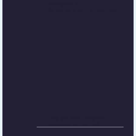
albo czyjejś winy
Szkody na gruntach inne niż górnicze
Ulewy, grad, susza - pomagamy w
odszkodowaniach na gruntach