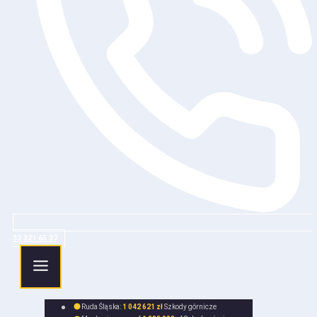
32 321 65 37
Ruda Śląska:
1 042 621 zł
Szkody górnicze