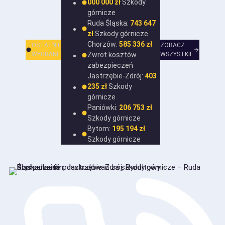
000 000 zł
Szkody
górnicze
Ruda Śląska:
743 647
zł
Szkody górnicze
Chorzów:
585 336 zł
OSTATNIE
ZOBACZ
WYGRANE
Zwrot kosztów
WSZYSTKIE
zabezpieczeń
Jastrzębie-Zdrój:
403
235 zł
Szkody
górnicze
Paniówki:
206 753 zł
Szkody górnicze
Bytom:
195 194 zł
Szkody górnicze