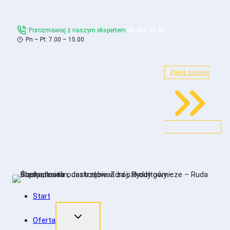
Skip
to
Porozmawiaj z naszym ekspertem
32 321 65 37
content
Pn – Pt: 7.00 – 15.00
Zgłoś szkodę
Start
Oferta