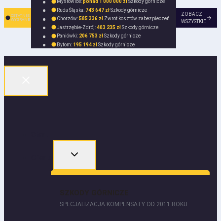
Mysłowice:
ponad 1 000 000 zł
Szkody górnicze
Ruda Śląska:
743 647 zł
Szkody górnicze
ZOBACZ
OSTATNIE
Chorzów:
585 336 zł
Zwrot kosztów zabezpieczeń
WYGRANE
WSZYSTKIE
Jastrzębie-Zdrój:
403 235 zł
Szkody górnicze
Paniówki:
206 753 zł
Szkody górnicze
Bytom:
195 194 zł
Szkody górnicze
Start
Oferta
SZKODY GÓRNICZE
SPECJALIZACJA KOMPENSATY OD 2011 ROKU