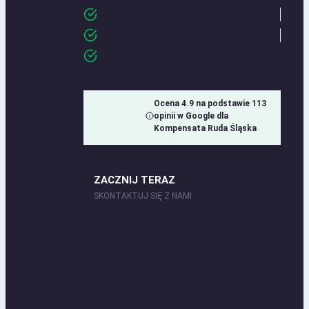
Brak opłat wstępnych
Prowizja od sukcesu
Bezpłatna konsultacja
Ocena 4.9 na podstawie 113
opinii w Google dla
Kompensata Ruda Śląska
ZACZNIJ TERAZ
SKONTAKTUJ SIĘ Z NAMI