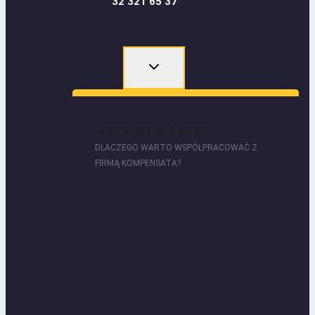
32 321 65 37
Dlaczego warto?
JESTEŚMY DLA CIEBIE
DLACZEGO WARTO WSPÓŁPRACOWAĆ Z
FIRMĄ KOMPENSATA?
Dlaczego warto