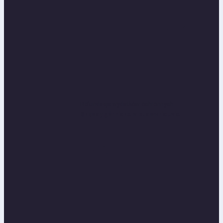
Refundacja wydatków ochronnych...
Szkody górnicze w budownictwie