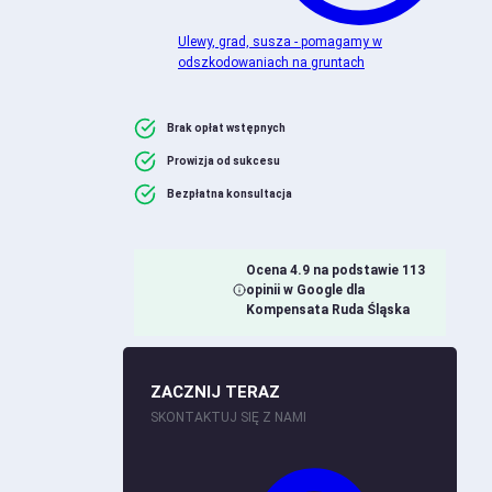
Ulewy, grad, susza - pomagamy w
odszkodowaniach na gruntach
Brak opłat wstępnych
Prowizja od sukcesu
Bezpłatna konsultacja
Ocena 4.9 na podstawie 113
opinii w Google dla
Kompensata Ruda Śląska
ZACZNIJ TERAZ
SKONTAKTUJ SIĘ Z NAMI