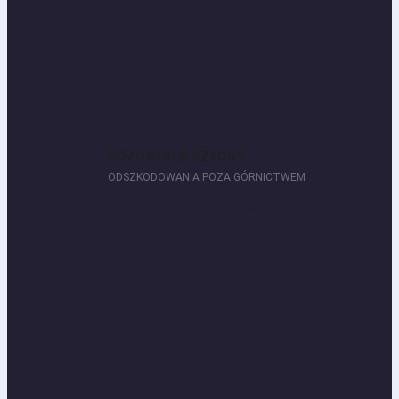
Uszkodzenia budynków spowodowane
eksploatacją górniczą...
Zobacz wszystkie obsługiwane szkody
POZOSTAŁE SZKODY
ODSZKODOWANIA POZA GÓRNICTWEM
Pozostałe szkody na budynkach
Uszkodzony w wyniku zdarzenia losowego