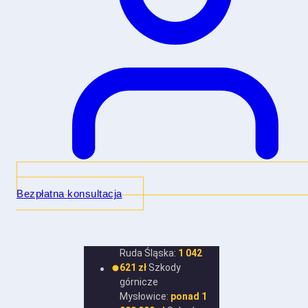
Bezpłatna konsultacja
Ruda Śląska:
1 042
621 zł
Szkody
górnicze
Mysłowice:
ponad 1