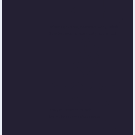
Deformacje terenu, zastosika wody, uskoki...
Odszkodowania za szkody na plonach
Straty w uprawach rolnych...
Zwrot kosztów zabezpieczeń