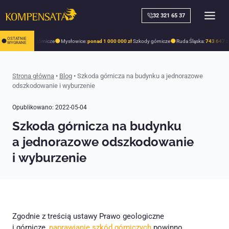
Skip
to
32 321 65 37
content
OSTATNIE
1 zł
Szkody górnicze
Mysłowice:
ponad 1 000 000 zł
Szkody górnicze
Ruda Śląska:
743 647 zł
Sz
WYGRANE
Strona główna
•
Blog
•
Szkoda górnicza na budynku a jednorazowe
odszkodowanie i wyburzenie
Opublikowano:
2022-05-04
Szkoda górnicza na budynku
a jednorazowe odszkodowanie
i wyburzenie
Zgodnie z treścią ustawy Prawo geologiczne
i górnicze,
naprawianie szkód górniczych
powinno