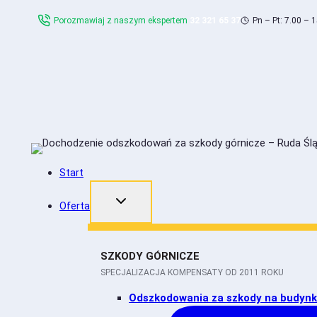
Skip
Porozmawiaj z naszym ekspertem
32 321 65 37
Pn – Pt: 7.00 – 
to
content
Start
Oferta
SZKODY GÓRNICZE
SPECJALIZACJA KOMPENSATY OD 2011 ROKU
Odszkodowania za szkody na budyn