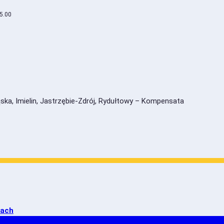
15.00
kach