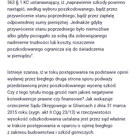
363 § 1 KC ustanawiający, iż „naprawienie szkody powinno
nastąpić, według wyboru poszkodowanego, bądź przez
przywrócenie stanu poprzedniego, bądź przez zapłatę
odpowiedniej sumy pieniężnej. Jednakże gdyby
przywrócenie stanu poprzedniego było niemożliwe
albo gdyby pociągało za sobą dla zobowiązanego
nadmierne trudności lub koszty, roszczenie
poszkodowanego ogranicza się do świadczenia
w pieniądzu”.
Istnieje szansa, iż w toku postępowania na podstawie opinii
wydanej przez biegłego druga strona sporu podważy
przedstawioną przez poszkodowanego wycenę szkód.
Czy z tego tytułu mogą grozić nam jakieś negatywne
konsekwencje prawne czy finansowe? Jak wskazuje
orzeczenie Sądu Okręgowego w Gliwicach z dnia 31 marca
2015 roku (sygn. akt II Cgg 23/13) w rzeczywistości
wysokość odszkodowania ustalana jest przez sąd właśnie
w trakcie postępowania w oparciu o opinię biegłego
z zakresu budownictwa i szkód górniczych.