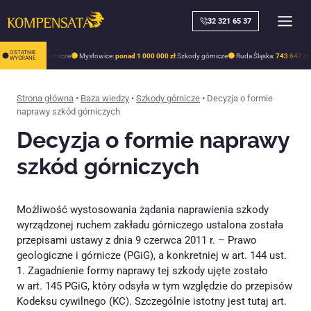
Skip
to
32 321 65 37
content
OSTATNIE
21 zł
Szkody górnicze
Mysłowice:
ponad 1 000 000 zł
Szkody górnicze
Ruda Śląska:
743 647 zł
S
WYGRANE
Strona główna
•
Baza wiedzy
•
Szkody górnicze
•
Decyzja o formie
naprawy szkód górniczych
Decyzja o formie naprawy
szkód górniczych
Możliwość wystosowania żądania naprawienia szkody
wyrządzonej ruchem zakładu górniczego ustalona została
przepisami ustawy z dnia 9 czerwca 2011 r. – Prawo
geologiczne i górnicze (PGiG), a konkretniej w art. 144 ust.
1. Zagadnienie formy naprawy tej szkody ujęte zostało
w art. 145 PGiG, który odsyła w tym względzie do przepisów
Kodeksu cywilnego (KC). Szczególnie istotny jest tutaj art.